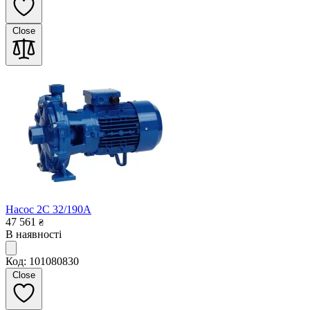
Close
Насос 2C 32/190A
47 561
₴
В наявності
Код: 101080830
Close