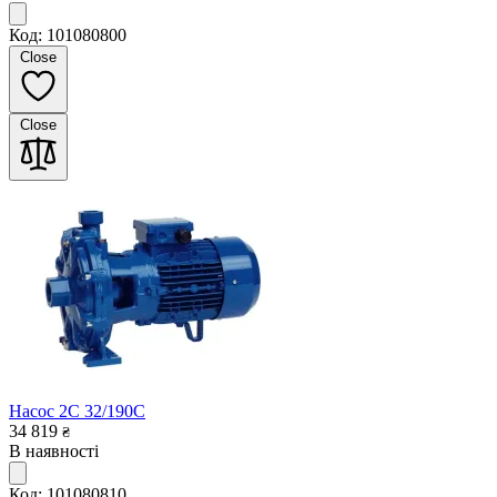
Код: 101080800
Close
Close
Насос 2C 32/190C
34 819
₴
В наявності
Код: 101080810