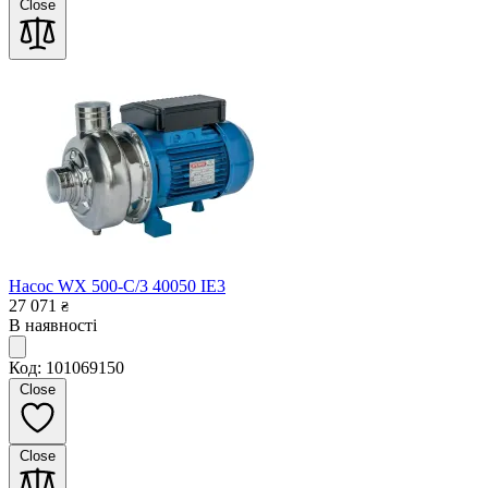
Close
Насос WX 500-C/3 40050 IE3
27 071
₴
В наявності
Код: 101069150
Close
Close