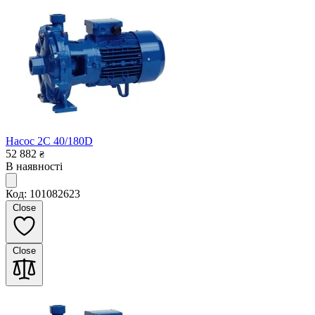
Насос 2C 40/180D
52 882
₴
В наявності
Код: 101082623
Close
Close