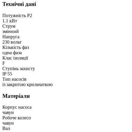
Технічні дані
Потужність P2
1.1 кВт
Струм
змінний
Напруга
230 вольт
Кількість фаз
одна фаза
Клас ізоляції
F
Ступінь захисту
IP 55
Тип насосів
із закритою крильчаткою
Матеріали
Корпус насоса
чавун
Робоче колесо
чавун
Вал