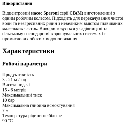
Використання
Відцентровий
насос Speroni
серії
CB(M)
виготовлений з
одним робочим колесом. Підходить для перекачування чистої
води та неагресивних рідин з невеликим вмістом підвішаних
маленьких часток. Використовується у садівництві та
сільському господарстві в зрошувальних системах і в
промислових обєктах водопостачання.
Характеристики
Робочі параметри
Продуктивність
3 - 21 м³/год
Висота подачі
15 - 6 метрів
Максимальний тиск
10 бар
Максимальна глибина всмоктування
7 м
Температура рідини не більше
90 °С