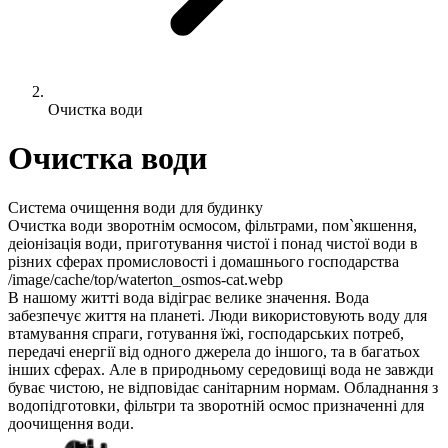
Очистка води
Очистка води
Система очищення води для будинку
Очистка води зворотнім осмосом, фільтрами, пом`якшення,
деіонізація води, приготування чистої і понад чистої води в
різних сферах промисловості і домашнього господарства
/image/cache/top/waterton_osmos-cat.webp
В нашому житті вода відіграє велике значення. Вода
забезпечує життя на планеті. Люди використовують воду для
втамування спраги, готування їжі, господарських потреб,
передачі енергії від одного джерела до іншого, та в багатьох
інших сферах. Але в природньому середовищі вода не завжди
буває чистою, не відповідає санітарним нормам. Обладнання з
водопідготовки, фільтри та зворотній осмос призначенні для
доочищення води.