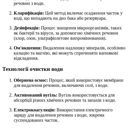
речовин з води.
Кларифікація:
Цей метод включає осадження часток у
воді, що випадають на дно бака або резервуара.
Дезінфекція:
Процес знищення мікроорганізмів, таких
як бактерії та віруси, за допомогою хімічних речовин
(хлор, озон, ультрафіолетове випромінювання).
Ом'якшення:
Видалення надлишку мінералів, особливо
кальцію та магнію, які можуть спричиняти вапнякові
відкладення.
Технології очистки води
Обернена осмос:
Процес, який використовує мембрани
для видалення речовин, включаючи солі, з води.
Активований вугіль:
Вугіль використовується для
абсорбції різних хімічних речовин та запахів з води.
Електрокоагуляція:
Використання електричного
заряду для видалення речовин з води, зокрема
суспендованих часток.