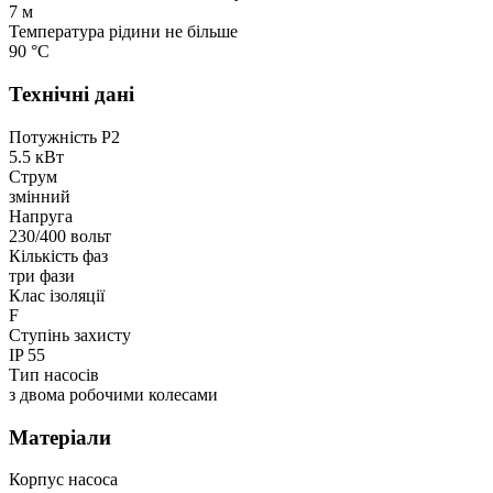
7 м
Температура рідини не більше
90 °С
Технічні дані
Потужність P2
5.5 кВт
Струм
змінний
Напруга
230/400 вольт
Кількість фаз
три фази
Клас ізоляції
F
Ступінь захисту
IP 55
Тип насосів
з двома робочими колесами
Матеріали
Корпус насоса