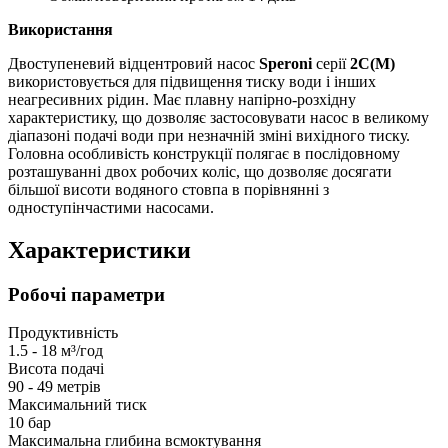
Використання
Двоступеневий відцентровий насос
Speroni
серії
2C(M)
використовується для підвищення тиску води і інших
неагресивних рідин. Має плавну напірно-розхідну
характеристику, що дозволяє застосовувати насос в великому
діапазоні подачі води при незначній зміні вихідного тиску.
Головна особливість конструкції полягає в послідовному
розташуванні двох робочих коліс, що дозволяє досягати
більшої висоти водяного стовпа в порівнянні з
одноступінчастими насосами.
Характеристики
Робочі параметри
Продуктивність
1.5 - 18 м³/год
Висота подачі
90 - 49 метрів
Максимальний тиск
10 бар
Максимальна глибина всмоктування