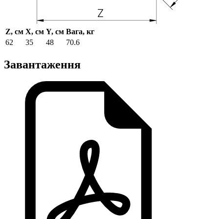
Z, см
X, см
Y, см
Вага, кг
62
35
48
70.6
Завантаження