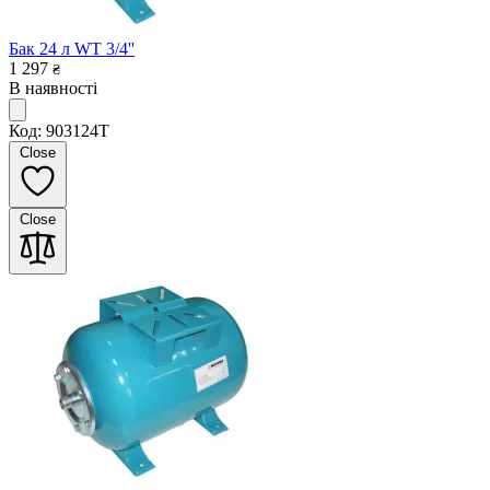
Бак 24 л WT 3/4''
1 297
₴
В наявності
Код: 903124T
Close
Close