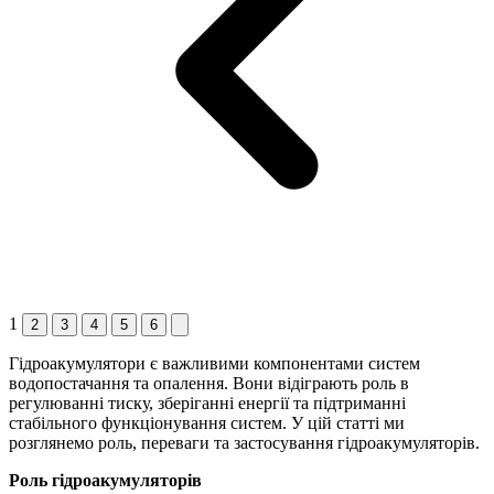
1
2
3
4
5
6
Гідроакумулятори є важливими компонентами систем
водопостачання та опалення. Вони відіграють роль в
регулюванні тиску, зберіганні енергії та підтриманні
стабільного функціонування систем. У цій статті ми
розглянемо роль, переваги та застосування гідроакумуляторів.
Роль гідроакумуляторів