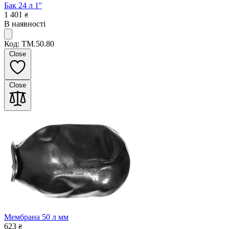
Бак 24 л 1''
1 401
₴
В наявності
Код: TM.50.80
Close
Close
Мембрана 50 л мм
623
₴