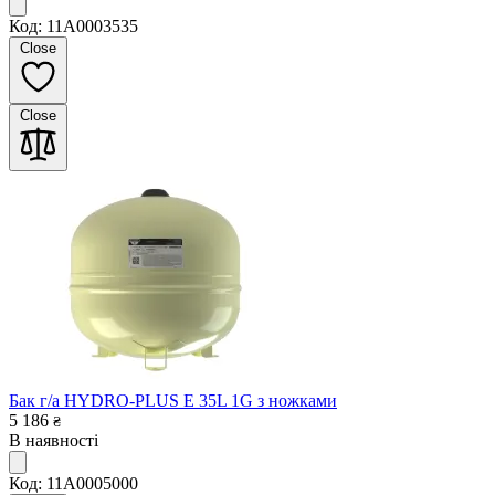
Код: 11A0003535
Close
Close
Бак г/а HYDRO-PLUS E 35L 1G з ножками
5 186
₴
В наявності
Код: 11A0005000