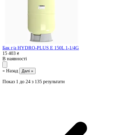
Бак г/а HYDRO-PLUS E 150L 1-1/4G
15 403
₴
В наявності
« Назад
Далі »
Показ
1
до
24
з
135
результати