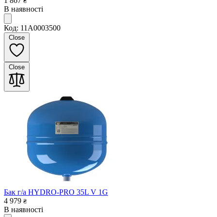
1 867
₴
В наявності
Код: 11A0003500
Close
Close
Бак г/а HYDRO-PRO 35L V 1G
4 979
₴
В наявності