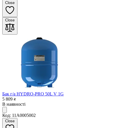
Close
Close
Бак г/а HYDRO-PRO 50L V 1G
5 809
₴
В наявності
Код: 11A0005002
Close