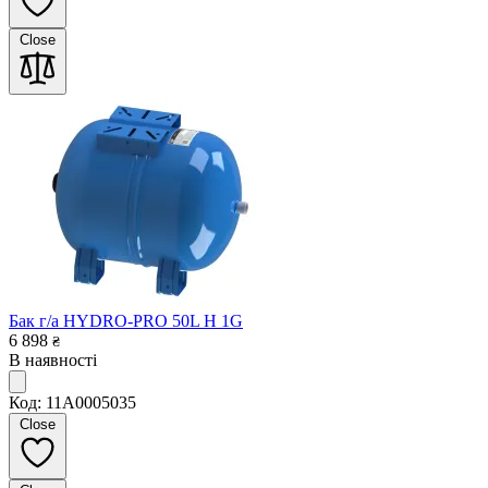
Close
Бак г/а HYDRO-PRO 50L H 1G
6 898
₴
В наявності
Код: 11A0005035
Close