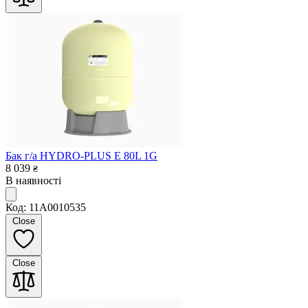
Бак г/а HYDRO-PLUS E 80L 1G
8 039
₴
В наявності
Код: 11A0010535
Close
Close