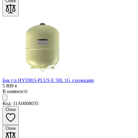
Close
Бак г/а HYDRO-PLUS E 50L 1G з ножками
5 809
₴
В наявності
Код: 11A0008035
Close
Close