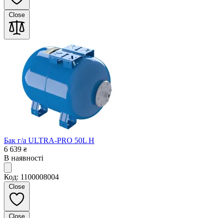
Close
Бак г/а ULTRA-PRO 50L H
6 639
₴
В наявності
Код: 1100008004
Close
Close