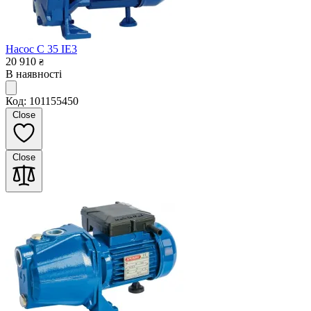
Насос C 35 IE3
20 910
₴
В наявності
Код: 101155450
Close
Close