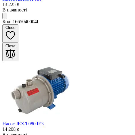
13 225
₴
В наявності
Код: 1665040004I
Close
Close
Насос JEX/I 080 IE3
14 208
₴
В наявності