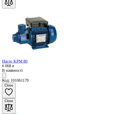
Насос KPM 80
6 068
₴
В наявності
Код: 101061170
Close
Close