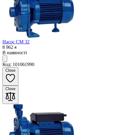
Насос CM 32
8 962
₴
В наявності
Код: 101061990
Close
Close