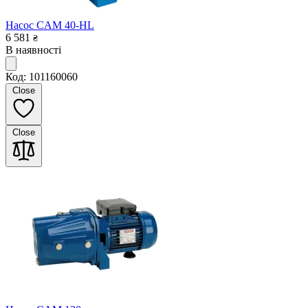
Насос CAM 40-HL
6 581
₴
В наявності
Код: 101160060
Close
Close