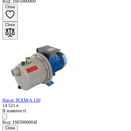
Код: 1665060000
Close
Close
Насос JEXM/A 120
14 521
₴
В наявності
Код: 1665060004I
Close