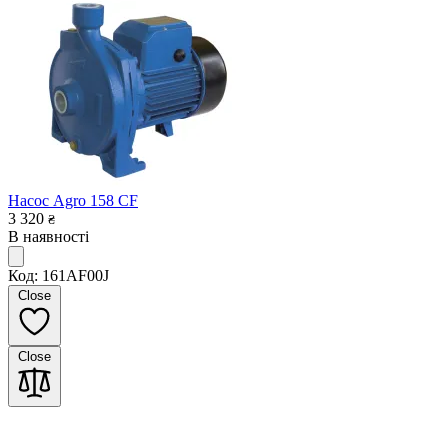
Насос Agro 158 CF
3 320
₴
В наявності
Код: 161AF00J
Close
Close