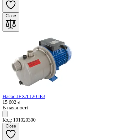
Close
Насос JEX/I 120 IE3
15 602
₴
В наявності
Код: 101020300
Close