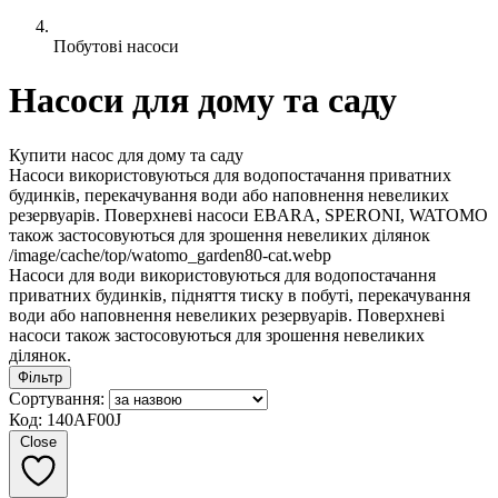
Побутові насоси
Насоси для дому та саду
Купити насос для дому та саду
Насоси використовуються для водопостачання приватних
будинків, перекачування води або наповнення невеликих
резервуарів. Поверхневі насоси EBARA, SPERONI, WATOMO
також застосовуються для зрошення невеликих ділянок
/image/cache/top/watomo_garden80-cat.webp
Насоси для води використовуються для водопостачання
приватних будинків, підняття тиску в побуті, перекачування
води або наповнення невеликих резервуарів. Поверхневі
насоси також застосовуються для зрошення невеликих
ділянок.
Фільтр
Сортування:
Код: 140AF00J
Close