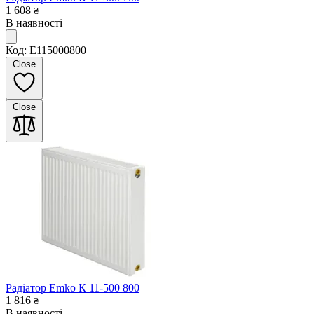
1 608
₴
В наявності
Код: E115000800
Close
Close
Радіатор Emko К 11-500 800
1 816
₴
В наявності