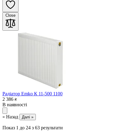
Close
Радіатор Emko К 11-500 1100
2 386
₴
В наявності
« Назад
Далі »
Показ
1
до
24
з
63
результати