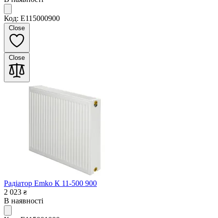
Код: E115000900
Close
Close
Радіатор Emko К 11-500 900
2 023
₴
В наявності