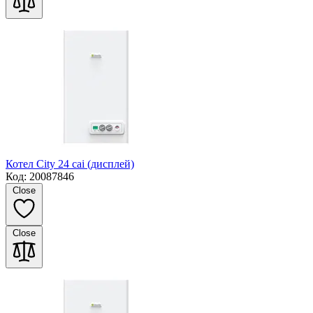
Котел City 24 cai (дисплей)
Код: 20087846
Close
Close