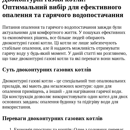
Оптимальний вибір для ефективного
опалення та гарячого водопостачання
Питання опалення та гарячого водопостачання завжди були
актуальними для комфортного життя. У пошуках ефективних
та економічних рішень, все більше людей обирають
двоконтурні газові котли. Ці котли не лише забезпечують
стабільне опалення, але й надають можливість отримувати
гарячу воду у будь-який момент. У даній статті ми розглянемо,
що таке двоконтурні газові котли та які переваги вони мають.
Суть двоконтурних газових котлів
Двоконтурні газові котли - це спеціальний тип опалювальних
приладів, які мають два незалежних контури: один для
опалення приміщень, а інший - для нагрівання гарячої води.
Ця конструкція дозволяє використовувати один котел для двох
основних завдань: опалення будинку та підігріву води для
використання.
Переваги двоконтурних газових котлів
Економія простору та коштів: Одне з головних переваг