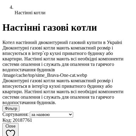
Настінні котли
Настінні газові котли
Котел настінний двоконтурний газовий купити в Україні
Двоконтурні газові котли мають компактний розмір і
вписуються в інтер`єр кухні приватного будинку або
квартири. Настінні котли мають всі необхідні компоненти
системи опалення і служать для опалення та гарячого
водопостачання будинків
/image/cache/top/sime_Brava-One-cat.webp
Двоконтурні газові котли мають компактний розмір і
вписуються в інтер'єр кухні приватного будинку або
квартири. Настінні котли мають всі необхідні компоненти
системи опалення і служать для опалення та гарячого
водопостачання будинків.
Фільтр
Сортування:
Код: 20187761
Close