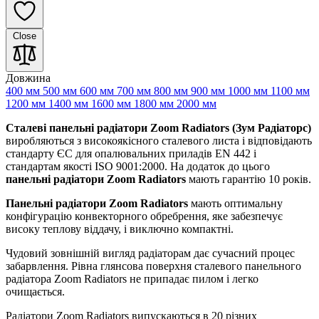
Close
Довжина
400 мм
500 мм
600 мм
700 мм
800 мм
900 мм
1000 мм
1100 мм
1200 мм
1400 мм
1600 мм
1800 мм
2000 мм
Сталеві панельні радіатори Zoom Radiators (Зум Радіаторс)
виробляються з високоякісного сталевого листа і відповідають
стандарту ЄС для опалювальних приладів EN 442 і
стандартам якості ISO 9001:2000. На додаток до цього
панельні радіатори Zoom Radiators
мають гарантію 10 років.
Панельні радіатори Zoom Radiators
мають оптимальну
конфігурацію конвекторного обребрення, яке забезпечує
високу теплову віддачу, і виключно компактні.
Чудовий зовнішній вигляд радіаторам дає сучасний процес
забарвлення. Рівна глянсова поверхня сталевого панельного
радіатора Zoom Radiators не припадає пилом і легко
очищається.
Радіатори Zoom Radiators випускаються в 20 різних