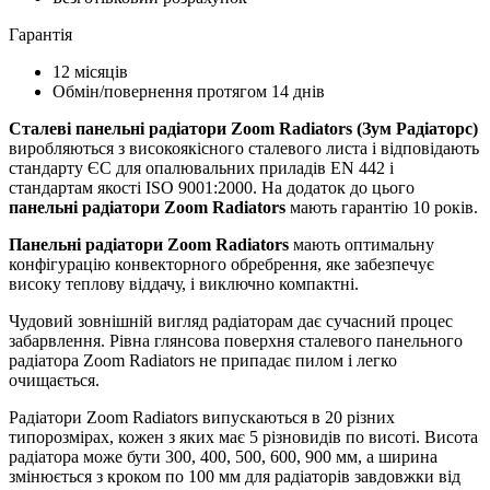
Гарантія
12 місяців
Обмін/повернення протягом 14 днів
Сталеві панельні радіатори Zoom Radiators (Зум Радіаторс)
виробляються з високоякісного сталевого листа і відповідають
стандарту ЄС для опалювальних приладів EN 442 і
стандартам якості ISO 9001:2000. На додаток до цього
панельні радіатори Zoom Radiators
мають гарантію 10 років.
Панельні радіатори Zoom Radiators
мають оптимальну
конфігурацію конвекторного обребрення, яке забезпечує
високу теплову віддачу, і виключно компактні.
Чудовий зовнішній вигляд радіаторам дає сучасний процес
забарвлення. Рівна глянсова поверхня сталевого панельного
радіатора Zoom Radiators не припадає пилом і легко
очищається.
Радіатори Zoom Radiators випускаються в 20 різних
типорозмірах, кожен з яких має 5 різновидів по висоті. Висота
радіатора може бути 300, 400, 500, 600, 900 мм, а ширина
змінюється з кроком по 100 мм для радіаторів завдовжки від