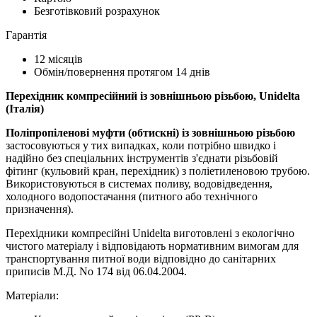
Безготівковий розрахунок
Гарантія
12 місяців
Обмін/повернення протягом 14 днів
Перехідник компресійний із зовнішньою різьбою, Unidelta
(Італія)
Поліпропіленові муфти (обтискні) із зовнішньою різьбою
застосовуються у тих випадках, коли потрібно швидко і
надійно без спеціальних інструментів з'єднати різьбовій
фітинг (кульовий кран, перехідник) з поліетиленовою трубою.
Використовуються в системах поливу, водовідведення,
холодного водопостачання (питного або технічного
призначення).
Перехідники компресійні Unidelta виготовлені з екологічно
чистого матеріалу і відповідають нормативним вимогам для
транспортування питної води відповідно до санітарних
приписів М.Д. No 174 від 06.04.2004.
Матеріали: