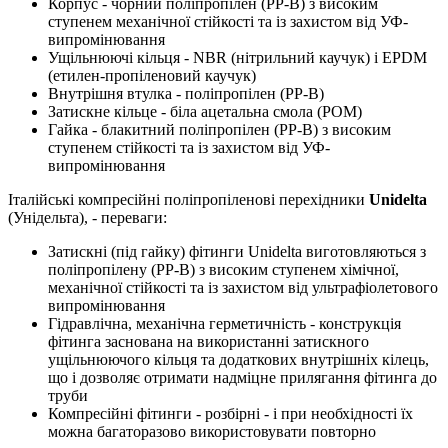
Корпус - чорний поліпропілен (PP-B) з високим
ступенем механічної стійкості та із захистом від УФ-
випромінювання
Ущільнюючі кільця - NBR (нітрильний каучук) і EPDM
(етилен-пропіленовий каучук)
Внутрішня втулка - поліпропілен (PP-B)
Затискне кільце - біла ацетальна смола (POM)
Гайка - блакитний поліпропілен (PP-B) з високим
ступенем стійкості та із захистом від УФ-
випромінювання
Італійські компресійні поліпропіленові перехідники
Unidelta
(Унідельта), - переваги:
Затискні (під гайку) фітинги Unidelta виготовляються з
поліпропілену (PP-B) з високим ступенем хімічної,
механічної стійкості та із захистом від ультрафіолетового
випромінювання
Гідравлічна, механічна герметичність - конструкція
фітинга заснована на використанні затискного
ущільнюючого кільця та додаткових внутрішніх кілець,
що і дозволяє отримати надміцне прилягання фітинга до
труби
Компресійні фітинги - розбірні - і при необхідності їх
можна багаторазово використовувати повторно