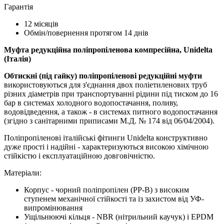
Гарантія
12 місяців
Обмін/повернення протягом 14 днів
Муфта редукційна поліпропіленова компресійна, Unidelta
(Італія)
Обтискні (під гайку) поліпропіленові редукційні муфти
використовуються для з'єднання двох поліетиленових труб
різних діаметрів при транспортуванні рідини під тиском до 16
бар в системах холодного водопостачання, поливу,
водовідведення, а також - в системах питного водопостачання
(згідно з санітарними приписами М.Д. № 174 від 06/04/2004).
Поліпропіленові італійські фітинги Unidelta конструктивно
дуже прості і надійні - характеризуються високою хімічною
стійкістю і експлуатаційною довговічністю.
Матеріали:
Корпус - чорний поліпропілен (PP-B) з високим
ступенем механічної стійкості та із захистом від УФ-
випромінювання
Ущільнюючі кільця - NBR (нітрильний каучук) і EPDM