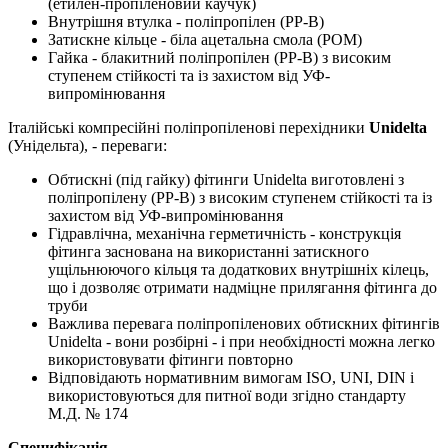
(етилен-пропіленовий каучук)
Внутрішня втулка - поліпропілен (PP-B)
Затискне кільце - біла ацетальна смола (POM)
Гайка - блакитний поліпропілен (PP-B) з високим
ступенем стійкості та із захистом від УФ-
випромінювання
Італійські компресійні поліпропіленові перехідники
Unidelta
(Унідельта), - переваги:
Обтискні (під гайку) фітинги Unidelta виготовлені з
поліпропілену (PP-B) з високим ступенем стійкості та із
захистом від УФ-випромінювання
Гідравлічна, механічна герметичність - конструкція
фітинга заснована на використанні затискного
ущільнюючого кільця та додаткових внутрішніх кілець,
що і дозволяє отримати надміцне прилягання фітинга до
труби
Важлива перевага поліпропіленових обтискних фітингів
Unidelta - вони розбірні - і при необхідності можна легко
використовувати фітинги повторно
Відповідають нормативним вимогам ISO, UNI, DIN і
використовуються для питної води згідно стандарту
М.Д. № 174
Специфікація