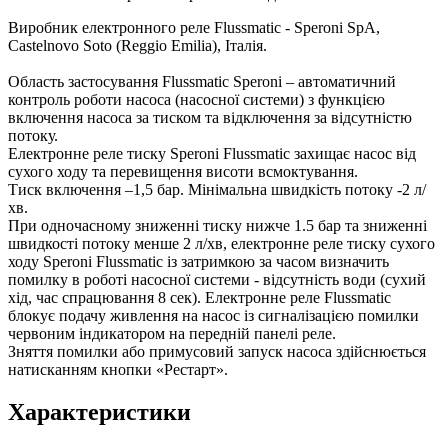
Виробник електронного реле Flussmatic - Speroni SpA,
Castelnovo Soto (Reggio Emilia), Італія.
Область застосування Flussmatic Speroni – автоматичний
контроль роботи насоса (насосної системи) з функцією
включення насоса за тиском та відключення за відсутністю
потоку.
Електронне реле тиску Speroni Flussmatic захищає насос від
сухого ходу та перевищення висоти всмоктування.
Тиск включення –1,5 бар. Мінімальна швидкість потоку -2 л/
хв.
При одночасному зниженні тиску нижче 1.5 бар та зниженні
швидкості потоку менше 2 л/хв, електронне реле тиску сухого
ходу Speroni Flussmatic із затримкою за часом визначить
помилку в роботі насосної системи - відсутність води (сухий
хід, час спрацювання 8 сек). Електронне реле Flussmatic
блокує подачу живлення на насос із сигналізацією помилки
червоним індикатором на передній панелі реле.
Зняття помилки або примусовий запуск насоса здійснюється
натисканням кнопки «Рестарт».
Характеристики