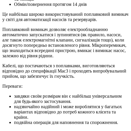
Обмін/повернення протягом 14 днів
Це найбільш широко використовуваний поплавковий вимикач
у світі для автоматизації насосів та резервуарів.
Поплавковий вимикач дозволяє електрообладнанню
автоматично запускатися і зупинятися (як правило, насоси,
але також електромагнітні клапани, сигналізація тощо), коли
досягнуто попередньо встановленого рівня. Мікроперемикач,
що знаходиться всередині пристрою, вмикає і вимикає насос,
залежно від рівня рідини.
Кабелі, що постачаються з поплавками, виготовляються
відповідно до специфікації Mac3 і проходять випробувальний
прийом, що забезпечує їх гнучкість.
Переваги:
завдяки своїм розмірам він є найбільш універсальним
для будь-якого застосування.
надзвичайно надійний і може вироблятися у багатьох
варіантах відповідно до потреб кожного клієнта та
країни.
подвійна операція для наповнення та спорожнення.