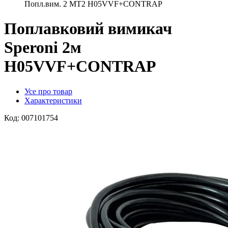
Попл.вим. 2 MT2 H05VVF+CONTRAP
Поплавковий вимикач
Speroni 2м
H05VVF+CONTRAP
Усе про товар
Характеристики
Код:
007101754