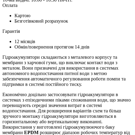
Оплата
Картою
Безготівковий розрахунок
Гарантія
12 місяців
Обмін/повернення протягом 14 днів
Гідроакумулятори складаються з металевого корпусу та
мембрани з харчової гуми, що виключає контакт води з
металом. Вони призначені для використання в системах
автономного водопостачання питної води з метою
забезпечення автоматичного регулювання роботи помпи та
підтримки в системі постійного тиску.
Економічно доцільно застосовувати гідроакумулятори в
системах з епізодичними піками споживання води, що значно
перевищують середні значення витрат в системі
водопостачання. Для розширення варіантів схем та більш
зручного монтажу гідроакумулятори виготовляються в
горизонтальному або вертикальному виконанні.
Використання у виготовлені гідроакумулюючого баку
мембрани
EPDM
розширює діапазон робочих температур від