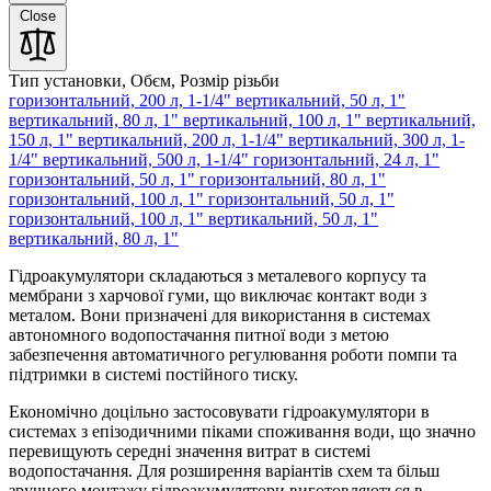
Close
Тип установки, Обєм, Розмір різьби
горизонтальний, 200 л, 1-1/4"
вертикальний, 50 л, 1"
вертикальний, 80 л, 1"
вертикальний, 100 л, 1"
вертикальний,
150 л, 1"
вертикальний, 200 л, 1-1/4"
вертикальний, 300 л, 1-
1/4"
вертикальний, 500 л, 1-1/4"
горизонтальний, 24 л, 1"
горизонтальний, 50 л, 1"
горизонтальний, 80 л, 1"
горизонтальний, 100 л, 1"
горизонтальний, 50 л, 1"
горизонтальний, 100 л, 1"
вертикальний, 50 л, 1"
вертикальний, 80 л, 1"
Гідроакумулятори складаються з металевого корпусу та
мембрани з харчової гуми, що виключає контакт води з
металом. Вони призначені для використання в системах
автономного водопостачання питної води з метою
забезпечення автоматичного регулювання роботи помпи та
підтримки в системі постійного тиску.
Економічно доцільно застосовувати гідроакумулятори в
системах з епізодичними піками споживання води, що значно
перевищують середні значення витрат в системі
водопостачання. Для розширення варіантів схем та більш
зручного монтажу гідроакумулятори виготовляються в