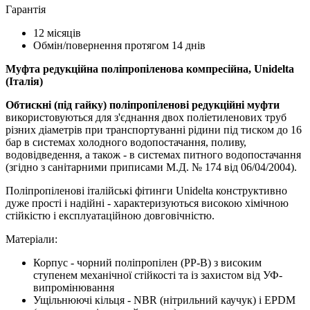
Гарантія
12 місяців
Обмін/повернення протягом 14 днів
Муфта редукційна поліпропіленова компресійна, Unidelta
(Італія)
Обтискні (під гайку) поліпропіленові редукційні муфти
використовуються для з'єднання двох поліетиленових труб
різних діаметрів при транспортуванні рідини під тиском до 16
бар в системах холодного водопостачання, поливу,
водовідведення, а також - в системах питного водопостачання
(згідно з санітарними приписами М.Д. № 174 від 06/04/2004).
Поліпропіленові італійські фітинги Unidelta конструктивно
дуже прості і надійні - характеризуються високою хімічною
стійкістю і експлуатаційною довговічністю.
Матеріали:
Корпус - чорний поліпропілен (PP-B) з високим
ступенем механічної стійкості та із захистом від УФ-
випромінювання
Ущільнюючі кільця - NBR (нітрильний каучук) і EPDM