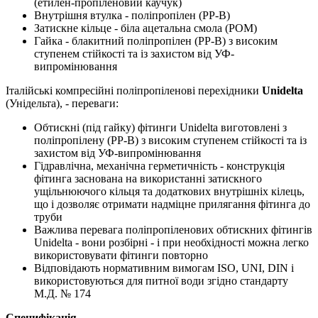
(етилен-пропіленовий каучук)
Внутрішня втулка - поліпропілен (PP-B)
Затискне кільце - біла ацетальна смола (POM)
Гайка - блакитний поліпропілен (PP-B) з високим
ступенем стійкості та із захистом від УФ-
випромінювання
Італійські компресійні поліпропіленові перехідники
Unidelta
(Унідельта), - переваги:
Обтискні (під гайку) фітинги Unidelta виготовлені з
поліпропілену (PP-B) з високим ступенем стійкості та із
захистом від УФ-випромінювання
Гідравлічна, механічна герметичність - конструкція
фітинга заснована на використанні затискного
ущільнюючого кільця та додаткових внутрішніх кілець,
що і дозволяє отримати надміцне прилягання фітинга до
труби
Важлива перевага поліпропіленових обтискних фітингів
Unidelta - вони розбірні - і при необхідності можна легко
використовувати фітинги повторно
Відповідають нормативним вимогам ISO, UNI, DIN і
використовуються для питної води згідно стандарту
М.Д. № 174
Специфікація