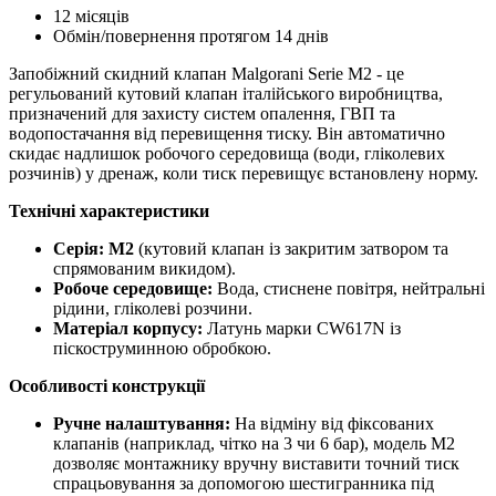
12 місяців
Обмін/повернення протягом 14 днів
Запобіжний скидний клапан Malgorani Serie M2 - це
регульований кутовий клапан італійського виробництва,
призначений для захисту систем опалення, ГВП та
водопостачання від перевищення тиску. Він автоматично
скидає надлишок робочого середовища (води, гліколевих
розчинів) у дренаж, коли тиск перевищує встановлену норму.
Технічні характеристики
Серія:
M2
(кутовий клапан із закритим затвором та
спрямованим викидом).
Робоче середовище:
Вода, стиснене повітря, нейтральні
рідини, гліколеві розчини.
Матеріал корпусу:
Латунь марки CW617N із
піскоструминною обробкою.
Особливості конструкції
Ручне налаштування:
На відміну від фіксованих
клапанів (наприклад, чітко на 3 чи 6 бар), модель M2
дозволяє монтажнику вручну виставити точний тиск
спрацьовування за допомогою шестигранника під