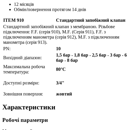
12 місяців
Обмін/повернення протягом 14 днів
ITEM 910
Стандартний запобіжний клапан
Стандартний запобіжний клапан з мембраною. Різьбове
підключення: F.F. (серія 910), M.F. (Серія 911), F.F. з
підключенням манометра (серія 912), M.F. з підключенням
манометра (серія 913).
PN:
10
1,5 бар - 1,8 бар - 2,5 бар - 3 бар - 6
Вихідний діапазон:
бар - 8 бар
Максимальна робоча
80°C
температура:
Доступні розміри:
3/4"
Зовнішня поверхня:
жовтий
Характеристики
Робочі параметри