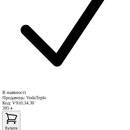
В наявності
Продавець:
VodaTeplo
Код:
V910.34.30
395
₴
Купити