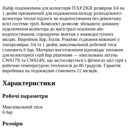
Набір подовжувача для колекторів ITAP ZKR розміром 3/4 на
1 дюйм призначений для подовження виходу розподільчого
колектора теплої підлоги чи водопостачання без демонтажу
всієї системи труб. Комплект дозволяє збільшити довжину
підключення колектора до магістралі опалення або
водопостачання, спрощуючи монтаж у важкодоступних
місцях. Виробник Itap, Італія. Різьбові з'єднання виконані у
типорозмірах 3/4 та 1 дюйм, максимальний робочий тиск
становить 6 бар. Матеріал виготовлення відповідає типовим
для колекторної серії Itap рішенням — нікельована латунь
CW617N та CW614N, що застосовується у фітингах цієї серії з
робочою температурою теплоносія до 80 градусів. Гарантія
виробника на подовжувач становить 12 місяців.
Характеристики
Робочі параметри
Максимальний тиск
6 бар
Розміри