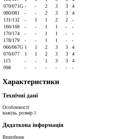
070/071G
-
-
2
3
3
4
080/081
-
-
2
3
3
4
131/132
-
1
1
2
2
-
166/168
-
-
1
1
-
-
170/174
-
-
1
1
-
-
178/179
-
-
1
1
-
-
066/067G
1
1
2
3
3
4
076/077
1
1
2
3
3
4
115
-
-
1
3
3
4
098
-
-
-
-
-
-
Характеристики
Технічні дані
Особливості
важіль, розмір 1
Додаткова інформація
Виробник