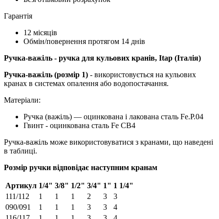
Гарантія
12 місяців
Обмін/повернення протягом 14 днів
Ручка-важіль - ручка для кульових кранів, Itap (Італія)
Ручка-важіль (розмір 1)
- використовується на кульових
кранах в системах опалення або водопостачання.
Матеріали:
Ручка (важіль) — оцинкована і лакована сталь Fe.P.04
Гвинт - оцинкована сталь Fe CB4
Ручка-важіль може використовуватися з кранами, що наведені
в таблиці.
Розмір ручки відповідає наступним кранам
Артикул
1/4"
3/8"
1/2"
3/4"
1"
1 1/4"
111/112
1
1
1
2
3
3
090/091
1
1
1
3
3
4
116/117
1
1
1
3
3
4