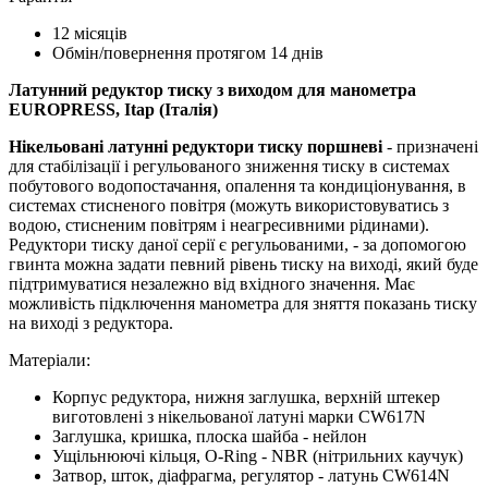
12 місяців
Обмін/повернення протягом 14 днів
Латунний редуктор тиску з виходом для манометра
EUROPRESS, Itap (Італія)
Нікельовані латунні редуктори тиску поршневі
- призначені
для стабілізації і регульованого зниження тиску в системах
побутового водопостачання, опалення та кондиціонування, в
системах стисненого повітря (можуть використовуватись з
водою, стисненим повітрям і неагресивними рідинами).
Редуктори тиску даної серії є регульованими, - за допомогою
гвинта можна задати певний рівень тиску на виході, який буде
підтримуватися незалежно від вхідного значення. Має
можливість підключення манометра для зняття показань тиску
на виході з редуктора.
Матеріали:
Корпус редуктора, нижня заглушка, верхній штекер
виготовлені з нікельованої латуні марки CW617N
Заглушка, кришка, плоска шайба - нейлон
Ущільнюючі кільця, O-Ring - NBR (нітрильних каучук)
Затвор, шток, діафрагма, регулятор - латунь CW614N