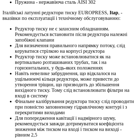
Пружина - нержавіюча сталь AISI 302
Італійські латунні редуктори тиску EUROPRESS,
Itap
, -
вказівки по експлуатації і технічному обслуговуванню:
Редуктор тиску не є захисним обладнанням.
Рекомендується встановити після редуктора належні
запобіжні клапани
Для визначення правильного напрямку потоку, слід
керуватися стрілкою на корпусі редуктора
Редуктор тиску може встановлюватися як на
вертикально розташованих трубах, так і на
горизонтальних, у будь-яких положеннях
Навіть невелике забруднення, що відклалося на
ущільнюючі кільця редуктора, може привести до
утворення тріщин, що призводить до збільшення
вихідного тиску. Тому слід встановлювати фільтри на
вході в систему
Фінальне калібрування редуктора тиску слід проводити
при повністю заповненому гідравлічному контурі і з
перекритими виходами
Для попередження кавітації і надмірного шуму,
рекомендується завжди дотримуватися коефіцієнта
зниження між тиском на вході і тиском на виході -
рівним 2,5