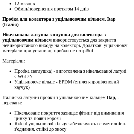
12 місяців
Обмін/повернення протягом 14 днів
Пробка для колектора з ущільнюючим кільцем, Itap
(Італія)
Нікельована латунна заглушка для колектора з
ущільнюючим кільцем
використовується для закриття
невикористаного виходу на колекторі. Додаткові ущільнюючі
матеріали при установці пробки не потрібні.
Матеріали:
Пробка (заглушка) - виготовлена ​​з нікельованої латуні
CW617N
Ущільнююче кільце - EPDM (етилен-пропіленовий
каучук)
Італійські латунні пробки з ущільнюючим кільцем
Itap
, -
переваги:
Нікельоване покриття захищає фітинг від вимивання
цинку та появи корозії
Якісні ущільнюючі кільця забезпечують герметичність
з'єднання, стійкі до зносу