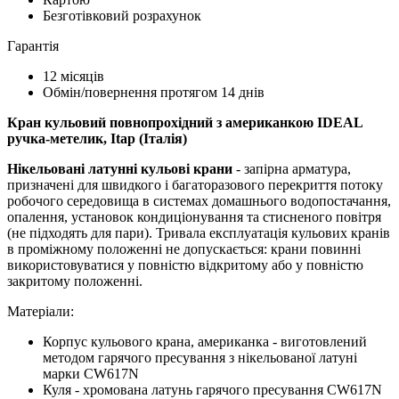
Безготівковий розрахунок
Гарантія
12 місяців
Обмін/повернення протягом 14 днів
Кран кульовий повнопрохідний з американкою IDEAL
ручка-метелик, Itap (Італія)
Нікельовані латунні кульові крани
- запірна арматура,
призначені для швидкого і багаторазового перекриття потоку
робочого середовища в системах домашнього водопостачання,
опалення, установок кондиціонування та стисненого повітря
(не підходять для пари). Тривала експлуатація кульових кранів
в проміжному положенні не допускається: крани повинні
використовуватися у повністю відкритому або у повністю
закритому положенні.
Матеріали:
Корпус кульового крана, американка - виготовлений
методом гарячого пресування з нікельованої латуні
марки CW617N
Куля - хромована латунь гарячого пресування CW617N