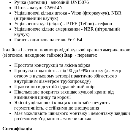
Ручка (метелик) - алюміній UNI5076
Шток - латунь CW614N
Ущільнюючі кільця штока - Viton (фторкаучук), NBR
(нітрильниий каучук)
Ущільнення кулі (сідло) - PTFE (Teflon) - тефлон
Ущільнююче кільце американки - NBR (нітрильний
каучук)
Гвинт - оцинкована сталь Fe CB4
Італійські латунні повнопрохідні кульові крани з американкою
(зі згоном, накидною гайкою)
Itap
, - переваги:
Простота конструкції та якісна збірка
Пропускна здатність - від 90 до 99% потоку (діаметр
отвору в кульовому затворі практично збігається з
внутрішнім діаметром трубопроводу)
Практично відсутній гідравлічний опір
Нікельоване покриття захищає кульові крани від
вимивання цинку та корозії
Якісні ущільнюючі кільця кранів забезпечують
герметичність, є стійкими до зношування
Має можливість швидкого монтажу і демонтажу завдяки
роз'ємному з'єднанню - «американка»
Специфікація