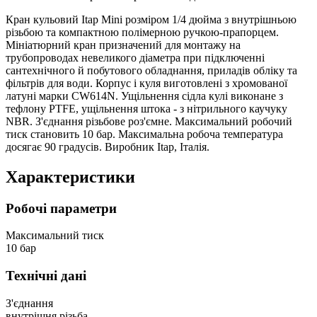
Кран кульовий Itap Mini розміром 1/4 дюйма з внутрішньою
різьбою та компактною полімерною ручкою-прапорцем.
Мініатюрний кран призначений для монтажу на
трубопроводах невеликого діаметра при підключенні
сантехнічного й побутового обладнання, приладів обліку та
фільтрів для води. Корпус і куля виготовлені з хромованої
латуні марки CW614N. Ущільнення сідла кулі виконане з
тефлону PTFE, ущільнення штока - з нітрильного каучуку
NBR. З'єднання різьбове роз'ємне. Максимальний робочий
тиск становить 10 бар. Максимальна робоча температура
досягає 90 градусів. Виробник Itap, Італія.
Характеристики
Робочі параметри
Максимальний тиск
10 бар
Технічні дані
З'єднання
внутрішня різьба