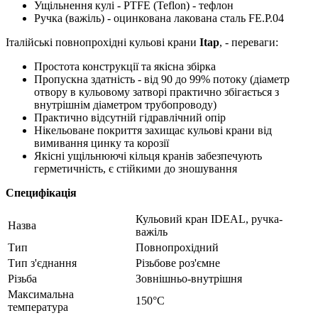
Ущільнення кулі - PTFE (Teflon) - тефлон
Ручка (важіль) - оцинкована лакована сталь FЕ.P.04
Італійські повнопрохідні кульові крани
Itap
, - переваги:
Простота конструкції та якісна збірка
Пропускна здатність - від 90 до 99% потоку (діаметр
отвору в кульовому затворі практично збігається з
внутрішнім діаметром трубопроводу)
Практично відсутній гідравлічний опір
Нікельоване покриття захищає кульові крани від
вимивання цинку та корозії
Якісні ущільнюючі кільця кранів забезпечують
герметичність, є стійкими до зношування
Специфікація
Кульовий кран IDEAL, ручка-
Назва
важіль
Тип
Повнопрохідний
Тип з'єднання
Різьбове роз'ємне
Різьба
Зовнішньо-внутрішня
Максимальна
150°С
температура