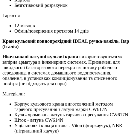
Безготівковий розрахунок
Гарантія
12 місяців
Обмін/повернення протягом 14 днів
Кран кульовий повнопрохідний IDEAL ручка-важіль, Itap
(Італія)
Нікельовані латунні кульові крани
використовуються як
запірна арматура в інженерних систeмах. Призначені для
швидкого і багаторазового перекриття потоку робочого
середовища в системах домашнього водопостачання,
опалення, в установках кондиціонування та стисненого
повітря (не підходять для пари).
Матеріали:
Корпус кульового крана виготовлений методом
гарячого пресування з латуні марки CW617N
Куля - хромована латунь гарячого пресування CW617N
Шток - латунь CW614N
Ущільнюючі кільця штока - Viton (фторкаучук), NBR
(нітрильниий каучук)