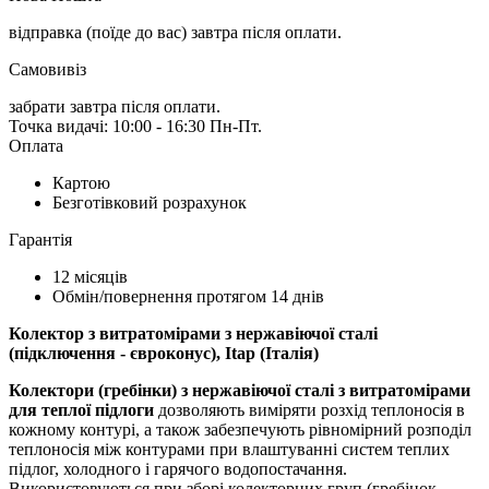
відправка (поїде до вас) завтра
після оплати.
Самовивіз
забрати завтра після оплати.
Точка видачі: 10:00 - 16:30 Пн-Пт.
Оплата
Картою
Безготівковий розрахунок
Гарантія
12 місяців
Обмін/повернення протягом 14 днів
Колектор з витратомірами з нержавіючої сталі
(підключення - євроконус), Itap (Італія)
Колектори (гребінки) з нержавіючої сталі з витратомірами
для теплої підлоги
дозволяють виміряти розхід теплоносія в
кожному контурі, а також забезпечують рівномірний розподіл
теплоносія між контурами при влаштуванні систем теплих
підлог, холодного і гарячого водопостачання.
Використовуються при зборі колекторних груп (гребінок