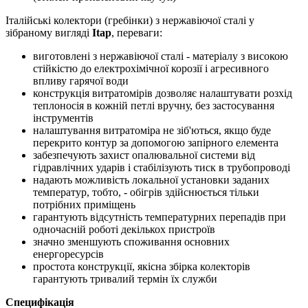
Італійські колектори (гребінки) з нержавіючої сталі у
зібраному вигляді
Itap
, переваги:
виготовлені з нержавіючої сталі - матеріалу з високою
стійкістю до електрохімічної корозії і агресивного
впливу гарячої води
конструкція витратомірів дозволяє налаштувати розхід
теплоносія в кожній петлі вручну, без застосування
інструментів
налаштування витратоміра не зіб'ються, якщо буде
перекрито контур за допомогою запірного елемента
забезпечують захист опалювальної системи від
гідравлічних ударів і стабілізують тиск в трубопроводі
надають можливість локальної установки заданих
температур, тобто, - обігрів здійснюється тільки
потрібних приміщень
гарантують відсутність температурних перепадів при
одночасній роботі декількох пристроїв
значно зменшують споживання основних
енергоресурсів
простота конструкції, якісна збірка колекторів
гарантують тривалий термін їх служби
Специфікація