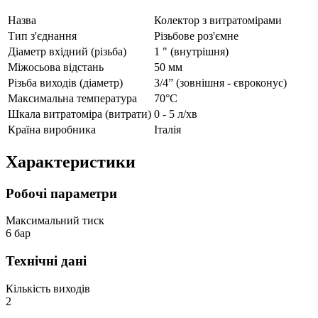
Назва
Колектор з витратомірами
Тип з'єднання
Різьбове роз'ємне
Діаметр вхідний (різьба)
1 " (внутрішня)
Міжосьова відстань
50 мм
Різьба виходів (діаметр)
3/4” (зовнішня - євроконус)
Максимальна температура
70°C
Шкала витратоміра (витрати)
0 - 5 л/хв
Країна виробника
Італія
Характеристики
Робочі параметри
Максимальний тиск
6 бар
Технічні дані
Кількість виходів
2