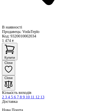
В наявності
Продавець:
VodaTeplo
Код:
9320010002034
1 474
₴
Купити
Close
Close
Кількість виходів
2
3
4
5
6
7
8
9
10
11
12
13
Доставка
Нова Пошта