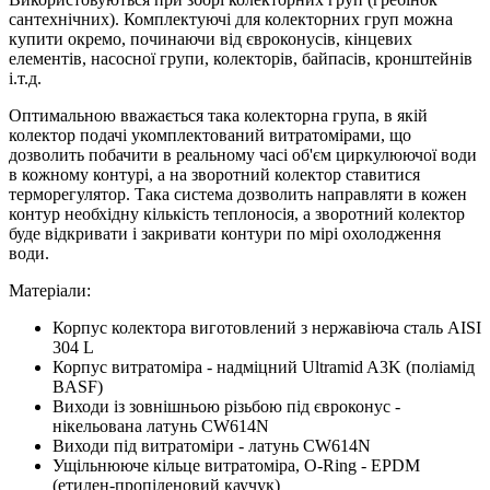
сантехнічних). Комплектуючі для колекторних груп можна
купити окремо, починаючи від євроконусів, кінцевих
елементів, насосної групи, колекторів, байпасів, кронштейнів
і.т.д.
Оптимальною вважається така колекторна група, в якій
колектор подачі укомплектований витратомірами, що
дозволить побачити в реальному часі об'єм циркулюючої води
в кожному контурі, а на зворотний колектор ставитися
терморегулятор. Така система дозволить направляти в кожен
контур необхідну кількість теплоносія, а зворотний колектор
буде відкривати і закривати контури по мірі охолодження
води.
Матеріали:
Корпус колектора виготовлений з нержавіюча сталь AISI
304 L
Корпус витратоміра - надміцний Ultramid A3K (поліамід
BASF)
Виходи із зовнішньою різьбою під євроконус -
нікельована латунь CW614N
Виходи під витратоміри - латунь CW614N
Ущільнююче кільце витратоміра, O-Ring - EPDM
(етилен-пропіленовий каучук)