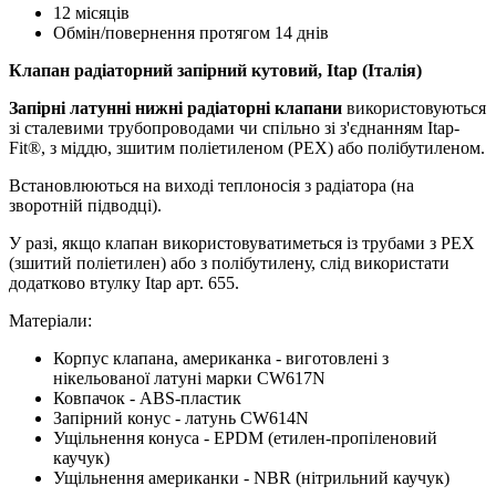
12 місяців
Обмін/повернення протягом 14 днів
Клапан радіаторний запірний кутовий, Itap (Італія)
Запірні латунні нижні радіаторні клапани
використовуються
зі сталевими трубопроводами чи спільно зі з'єднанням Itap-
Fit®, з міддю, зшитим поліетиленом (PEX) або полібутиленом.
Встановлюються на виході теплоносія з радіатора (на
зворотній підводці).
У разі, якщо клапан використовуватиметься із трубами з PEX
(зшитий поліетилен) або з полібутилену, слід використати
додатково втулку Itap арт. 655.
Матеріали:
Корпус клапана, американка - виготовлені з
нікельованої латуні марки CW617N
Ковпачок - ABS-пластик
Запірний конус - латунь CW614N
Ущільнення конуса - EPDM (етилен-пропіленовий
каучук)
Ущільнення американки - NBR (нітрильний каучук)