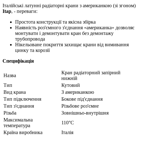
Італійські латунні радіаторні крани з американкою (зі згоном)
Itap
, - переваги:
Простота конструкції та якісна збірка
Наявність роз'ємного з'єднання «американка» дозволяє
монтувати і демонтувати кран без демонтажу
трубопровода
Нікельоване покриття захищає крани від вимивання
цинку та корозії
Специфікація
Кран радіаторний запірний
Назва
нижній
Тип
Кутовий
Вид крана
З американкою
Тип підключення
Бокове під'єднання
Тип з'єднання
Різьбове роз'ємне
Різьба
Зовнішньо-внутрішня
Максимальна
110°C
температура
Країна виробника
Італія