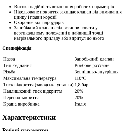
Висока надійність виконання робочих параметрів
Нікельоване покриття захищає клапан від вимивання
цинку і появи корозії
Охороняє від гідроударів
Запобіжний клапан слід встановлювати у
вертикальному положенні в найвищій точці
нагрівального приладу або впритул до нього
Специфікація
Назва
Запобіжний клапан
Тип з'єднання
Різьбове роз'ємне
Різьба
Зовнішньо-внутрішня
Максимальна температура
110°C
Тиск відкриття (заводська уставка)
1,8 бар
Надлишковий тиск відкриття
20%
Перепад закриття
20%
Країна виробника
Італія
Характеристики
Робочі параметри