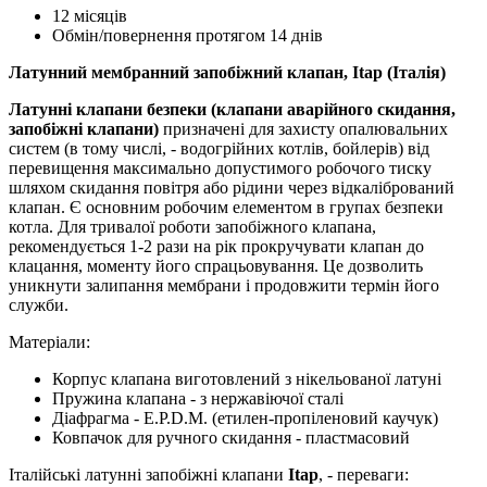
12 місяців
Обмін/повернення протягом 14 днів
Латунний мембранний запобіжний клапан, Itap (Італія)
Латунні клапани безпеки (клапани аварійного скидання,
запобіжні клапани)
призначені для захисту опалювальних
систем (в тому числі, - водогрійних котлів, бойлерів) від
перевищення максимально допустимого робочого тиску
шляхом скидання повітря або рідини через відкалібрований
клапан. Є основним робочим елементом в групах безпеки
котла. Для тривалої роботи запобіжного клапана,
рекомендується 1-2 рази на рік прокручувати клапан до
клацання, моменту його спрацьовування. Це дозволить
уникнути залипання мембрани і продовжити термін його
служби.
Матеріали:
Корпус клапана виготовлений з нікельованої латуні
Пружина клапана - з нержавіючої сталі
Діафрагма - E.P.D.M. (етилен-пропіленовий каучук)
Ковпачок для ручного скидання - пластмасовий
Італійські латунні запобіжні клапани
Itap
, - переваги: