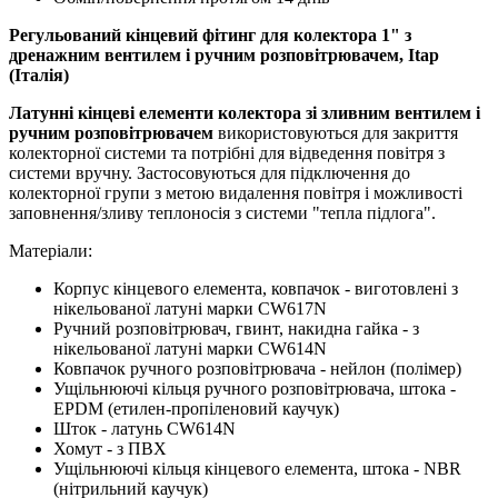
Регульований кінцевий фітинг для колектора 1" з
дренажним вентилем і ручним розповітрювачем, Itap
(Італія)
Латунні кінцеві елементи колектора зі зливним вентилем і
ручним розповітрювачем
використовуються для закриття
колекторної системи та потрібні для відведення повітря з
системи вручну. Застосовуються для підключення до
колекторної групи з метою видалення повітря і можливості
заповнення/зливу теплоносія з системи "тепла підлога".
Матеріали:
Корпус кінцевого елемента, ковпачок - виготовлені з
нікельованої латуні марки CW617N
Ручний розповітрювач, гвинт, накидна гайка - з
нікельованої латуні марки CW614N
Ковпачок ручного розповітрювача - нейлон (полімер)
Ущільнюючі кільця ручного розповітрювача, штока -
EPDM (етилен-пропіленовий каучук)
Шток - латунь CW614N
Хомут - з ПВХ
Ущільнюючі кільця кінцевого елемента, штока - NBR
(нітрильний каучук)