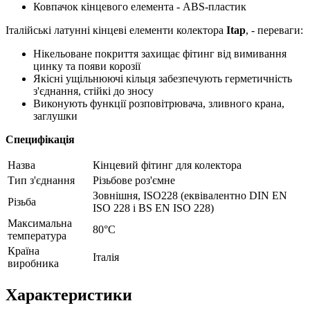
Ковпачок кінцевого елемента - ABS-пластик
Італійські латунні кінцеві елементи колектора
Itap
, - переваги:
Нікельоване покриття захищає фітинг від вимивання
цинку та появи корозії
Якісні ущільнюючі кільця забезпечують герметичність
з'єднання, стійкі до зносу
Виконують функції розповітрювача, зливного крана,
заглушки
Специфікація
Назва
Кінцевий фітинг для колектора
Тип з'єднання
Різьбове роз'ємне
Зовнішня, ISO228 (еквівалентно DIN EN
Різьба
ISO 228 і BS EN ISO 228)
Максимальна
80°C
температура
Країна
Італія
виробника
Характеристики