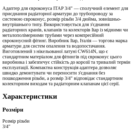
Адаптер для євроконуса ITAP 3/4" — сполучний елемент для
приєднання радіаторної арматури до трубопроводу за
системою євроконус, розмір різьби 3/4 дюйма, зовнішньо-
внутрішнього типу. Використовується для з'єднання
радіаторних кранів, клапанів та колекторів Itap із мідними чи
металополімерними трубами через компресійний
євроконусний фітинг. Виробник Itap, Італія — торгова марка
арматури для систем опалення та водопостачання.
Виготовлений з нікельованої латуні CW614N, що є
стандартним матеріалом для фітингів під євроконус цього
виробника і забезпечує стійкість до корозії та тривалий термін
експлуатації. Компактна конструкція адаптера дозволяє
швидко демонтувати чи переносити з'єднання без
пошкодження різьби, а розмір 3/4" відповідає стандартним
колекторним виходам та радіаторним клапанам цієї серії.
Характеристики
Розміри
Розмір різьби
3/4"