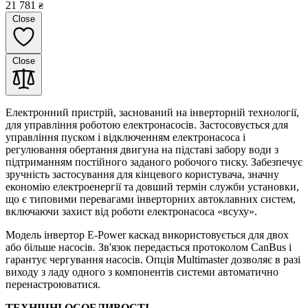
21 781
₴
Close
Close
Електронний пристрій, заснований на інверторній технології,
для управління роботою електронасосів. Застосовується для
управління пуском і відключенням електронасоса і
регулювання обертання двигуна на підставі забору води з
підтриманням постійного заданого робочого тиску. Забезпечує
зручність застосування для кінцевого користувача, значну
економію електроенергії та довший термін служби установки,
що є типовими перевагами інверторних автоклавних систем,
включаючи захист від роботи електронасоса «всуху».
Модель інвертор E-Power каскад використовується для двох
або більше насосів. Зв'язок передається протоколом CanBus і
гарантує чергування насосів. Опція Multimaster дозволяє в разі
виходу з ладу одного з компонентів системи автоматично
перенастроюватися.
ТЕХНІЧНІ ОСОБЛИВОСТІ