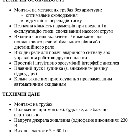
Монтаж на металевих трубах без арматури:
оптимальне охолодження
відсутність перепадів тиску
Незначна кількість параметрів при введенні в
експлуатацію (тиск, споживаний насосом струм)
Вхідний сигнал включення / вимикання для
поплавкового реле мінімального рівня або
дистанційного реле
Вихідні реле для подачі аварійного сигналу або
управління роботою другого насоса
Простий і інтуїтивно зрозумілий інтерфейс дисплея
Плавний пуск і зупинка (зі зниженням ризику
гідроудару)
Кілька захисних пристосувань з програмованим
автоматичним скиданням
ТЕХНІЧНІ ДАНІ
Монтаж: на трубах
Положення при монтажі: будь-яке, але бажано
вертикально
Напруга джерела живлення (однофазне виконання): 230
В
Вихідна частота: 5 ÷ 60 Гц