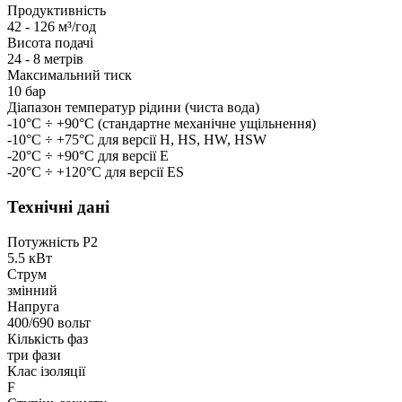
Продуктивність
42 - 126 м³/год
Висота подачі
24 - 8 метрів
Максимальний тиск
10 бар
Діапазон температур рідини (чиста вода)
-10°C ÷ +90°C (стандартне механічне ущільнення)
-10°C ÷ +75°C для версії H, HS, HW, HSW
-20°C ÷ +90°C для версії E
-20°C ÷ +120°C для версії ES
Технічні дані
Потужність P2
5.5 кВт
Струм
змінний
Напруга
400/690 вольт
Кількість фаз
три фази
Клас ізоляції
F