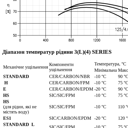
Діапазон температур рідини 3(L)(4) SERIES
Температура, °С
Компоненти
Механічне ущільнення
ущільнення
Мінімальна
Макс
STANDARD
CER/CARBON/NBR
-10 °C
90 °
H
CER/CARBON/FPM
-10 °C
75 °
E
CER/CARBON/EPDM
-20 °C
90 °
HS
SIC/SIC/FPM
-10 °C
75 °
HS
(для рідин, які не
SIC/SIC/FPM
-10 °C
110 
містять воду)
ES1
SIC/CARBON/EPDM
-20 °C
120 
STANDARD L
SIC/SIC/FPM
-10 °C
75 °