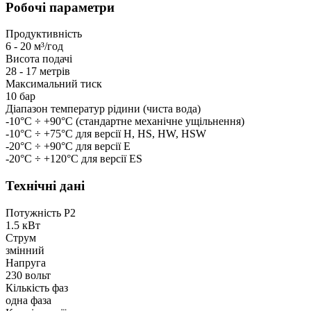
Робочі параметри
Продуктивність
6 - 20 м³/год
Висота подачі
28 - 17 метрів
Максимальний тиск
10 бар
Діапазон температур рідини (чиста вода)
-10°C ÷ +90°C (стандартне механічне ущільнення)
-10°C ÷ +75°C для версії H, HS, HW, HSW
-20°C ÷ +90°C для версії E
-20°C ÷ +120°C для версії ES
Технічні дані
Потужність P2
1.5 кВт
Струм
змінний
Напруга
230 вольт
Кількість фаз
одна фаза