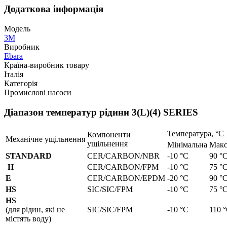
Додаткова інформація
Модель
3M
Виробник
Ebara
Країна-виробник товару
Італія
Категорія
Промислові насоси
Діапазон температур рідини 3(L)(4) SERIES
Температура, °С
Компоненти
Механічне ущільнення
ущільнення
Мінімальна
Макс
STANDARD
CER/CARBON/NBR
-10 °C
90 °
H
CER/CARBON/FPM
-10 °C
75 °
E
CER/CARBON/EPDM
-20 °C
90 °
HS
SIC/SIC/FPM
-10 °C
75 °
HS
(для рідин, які не
SIC/SIC/FPM
-10 °C
110 
містять воду)