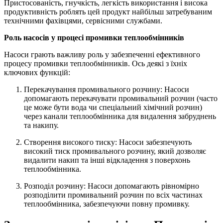
Пристосованість, гнучкість, легкість використання і висока
продуктивність роблять цей продукт найбільш затребуваним
технічними фахівцями, сервісними службами.
Роль насосів у процесі промивки теплообмінників
Насоси грають важливу роль у забезпеченні ефективного
процесу промивки теплообмінників. Ось деякі з їхніх
ключових функцій:
Перекачування промивального розчину: Насоси
допомагають перекачувати промивальний розчин (часто
це може бути вода чи спеціальний хімічний розчин)
через канали теплообмінника для видалення забруднень
та накипу.
Створення високого тиску: Насоси забезпечують
високий тиск промивального розчину, який дозволяє
видалити накип та інші відкладення з поверхонь
теплообмінника.
Розподіл розчину: Насоси допомагають рівномірно
розподілити промивальний розчин по всіх частинах
теплообмінника, забезпечуючи повну промивку.