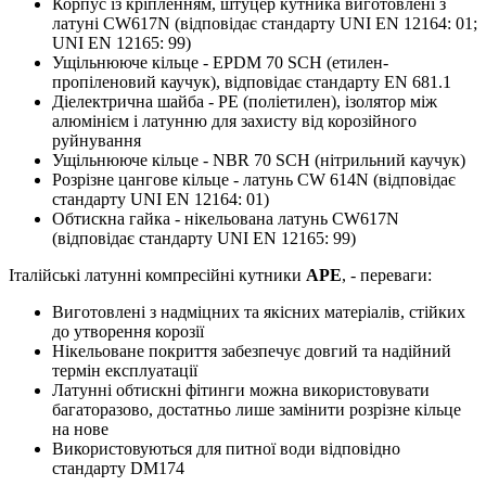
Корпус із кріпленням, штуцер кутника виготовлені з
латуні CW617N (відповідає стандарту UNI EN 12164: 01;
UNI EN 12165: 99)
Ущільнююче кільце - EPDM 70 SCH (етилен-
пропіленовий каучук), відповідає стандарту EN 681.1
Діелектрична шайба - PE (поліетилен), ізолятор між
алюмінієм і латунню для захисту від корозійного
руйнування
Ущільнююче кільце - NBR 70 SCH (нітрильний каучук)
Розрізне цангове кільце - латунь CW 614N (відповідає
стандарту UNI EN 12164: 01)
Обтискна гайка - нікельована латунь CW617N
(відповідає стандарту UNI EN 12165: 99)
Італійські латунні компресійні кутники
APE
, - переваги:
Виготовлені з надміцних та якісних матеріалів, стійких
до утворення корозії
Нікельоване покриття забезпечує довгий та надійний
термін експлуатації
Латунні обтискні фітинги можна використовувати
багаторазово, достатньо лише замінити розрізне кільце
на нове
Використовуються для питної води відповідно
стандарту DM174