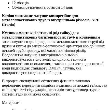
12 місяців
Обмін/повернення протягом 14 днів
Коліно монтажне латунне компресійне для
металопластикових труб із внутрішньою різьбою, APE
(Італія)
Кутники монтажні обтискні (під гайку) для
металопластикових багатошарових труб із кріпленням
застосовуються для приєднання металопластикових труб під
прямим кутом до запірно-регулюючої арматури або до інших
деталей трубопроводу, які мають зовнішню різьбу.
Водорозетка латунна з внутрішньою різьбою
використовується в системах холодного, гарячого
водопостачання та опалення, а також призначена для питної
води (відповідає стандарту DM174, латунь, яка
використовується для питної води).
В процесі експлуатації обтискних фітингів важливо
періодично перевіряти міцність з'єднання затискної гайки, так
як в результаті гідроударів, перепадів тиску, температури в
системі з'єднання може ослабнути.
Матеріали: