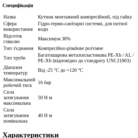
Специфікація
Назва
Кутник монтажний компресійний, під гайку
Сфера
Гідро-термо-санітарні системи, для питної
використання
води
Відсоток
Максимум 30%
гліколю
Тип з'єднання
Компресійно-різьбове роз'ємне
Багатошарова металопластикова PE-Xb / AL /
Тип труби
PE-Xb (відповідно до стандрату UNI 21003)
Діапазон
Від -25 °С до +120 °С
температур
Максимальний
16 бар
робочий тиск
Сила
затягування
50 Н м
максимальна
Сила
затягування
40 Н м
номінальна
Характеристики