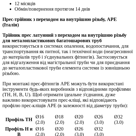
12 місяців
Обмін/повернення протягом 14 днів
Прес-трійник з переходом на внутрішню різьбу, APE
(Італія)
Трійник прес латунний з переходом на внутрішню різьбу
для металопластикових багатошарових труб
використовується в системах опалення, водопостачання, для
транспортування як питної, так і технічної води (неагресивної
до матеріалів труб і з'єднувальних фітингів). Застосовується
для відгалуження від магістральної труби чи для приєднання
до металопластикової труби елемента системи із зовнішньою
різьбою.
При монтажі прес-фітингів APE можуть бути використані
інструменти будь-яких виробників з відповідними профілями
(TH, H, B, U). Щоб отримати ідеальне з'єднання, дуже
важливо використовувати прес-кліщі, які відповідають
профілю прес-кліщів APE (в залежності від діаметру труби):
Ø16
Ø18
Ø20
Ø26
Ø32
Профіль TH
(2.0)
(2.0)
(2.0)
(3.0)
(3.0)
Профіль H и
Ø16
Ø20
Ø26
Ø32
B
(2.0)
(2.0)
(3.0)
(3.0)