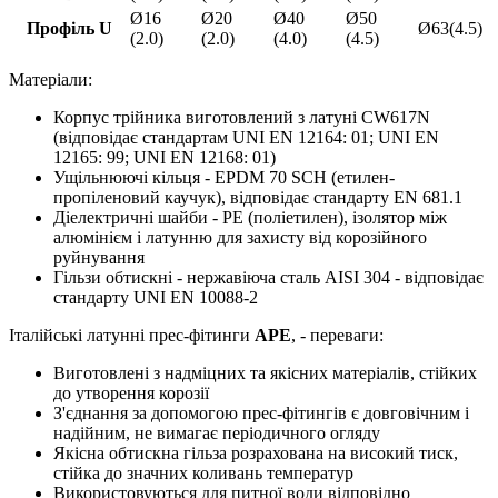
Ø16
Ø20
Ø40
Ø50
Профіль U
Ø63(4.5)
(2.0)
(2.0)
(4.0)
(4.5)
Матеріали:
Корпус трійника виготовлений з латуні CW617N
(відповідає стандартам UNI EN 12164: 01; UNI EN
12165: 99; UNI EN 12168: 01)
Ущільнюючі кільця - EPDM 70 SCH (етилен-
пропіленовий каучук), відповідає стандарту EN 681.1
Діелектричні шайби - PE (поліетилен), ізолятор між
алюмінієм і латунню для захисту від корозійного
руйнування
Гільзи обтискні - нержавіюча сталь AISI 304 - відповідає
стандарту UNI EN 10088-2
Італійські латунні прес-фітинги
APE
, - переваги:
Виготовлені з надміцних та якісних матеріалів, стійких
до утворення корозії
З'єднання за допомогою прес-фітингів є довговічним і
надійним, не вимагає періодичного огляду
Якісна обтискна гільза розрахована на високий тиск,
стійка до значних коливань температур
Використовуються для питної води відповідно