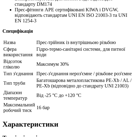
стандарту DM174
Прес-фітинги APE сертифіковані KIWA і DVGW,
відповідають стандартам UNI EN ISO 21003-3 та UNI
EN 1254-3
Специфікація
Назва
Прес-трійник із внутрішньою різьбою
Сфера
Гідро-термо-санітарні системи, для питної
використання
води
Відсоток
Максимум 30%
гліколю
Тип з'єднання
Прес-з'єднання нероз'ємне / різьбове роз'ємне
Багатошарова металопластикова PE-Xb / AL /
Тип труби
PE-Xb (відповідно до стандрату UNI 21003)
Діапазон
Від -25 °С до +120 °С
температур
Максимальний
16 бар
робочий тиск
Характеристики