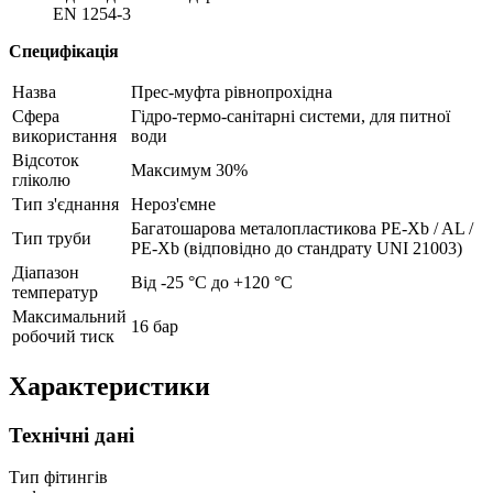
EN 1254-3
Специфікація
Назва
Прес-муфта рівнопрохідна
Сфера
Гідро-термо-санітарні системи, для питної
використання
води
Відсоток
Максимум 30%
гліколю
Тип з'єднання
Нероз'ємне
Багатошарова металопластикова PE-Xb / AL /
Тип труби
PE-Xb (відповідно до стандрату UNI 21003)
Діапазон
Від -25 °С до +120 °С
температур
Максимальний
16 бар
робочий тиск
Характеристики
Технічні дані
Тип фітингів