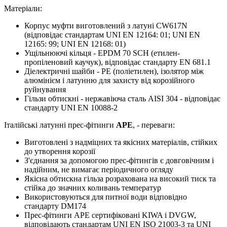
Матеріали:
Корпус муфти виготовлений з латуні CW617N
(відповідає стандартам UNI EN 12164: 01; UNI EN
12165: 99; UNI EN 12168: 01)
Ущільнюючі кільця - EPDM 70 SCH (етилен-
пропіленовий каучук), відповідає стандарту EN 681.1
Діелектричні шайби - PE (поліетилен), ізолятор між
алюмінієм і латунню для захисту від корозійного
руйнування
Гільзи обтискні - нержавіюча сталь AISI 304 - відповідає
стандарту UNI EN 10088-2
Італійські латунні прес-фітинги
APE
, - переваги:
Виготовлені з надміцних та якісних матеріалів, стійких
до утворення корозії
З'єднання за допомогою прес-фітингів є довговічним і
надійним, не вимагає періодичного огляду
Якісна обтискна гільза розрахована на високий тиск та
стійка до значних коливань температур
Використовуються для питної води відповідно
стандарту DM174
Прес-фітинги APE сертифіковані KIWA і DVGW,
відповідають стандартам UNI EN ISO 21003-3 та UNI