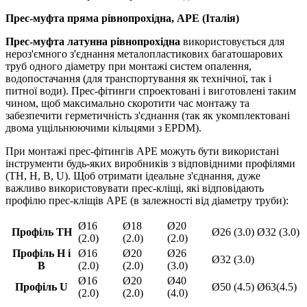
Прес-муфта пряма рівнопрохідна, APE (Італія)
Прес-муфта латунна рівнопрохідна
використовується для
нероз'ємного з'єднання металопластикових багатошарових
труб одного діаметру при монтажі систем опалення,
водопостачання (для транспортування як технічної, так і
питної води). Прес-фітинги спроектовані і виготовлені таким
чином, щоб максимально скоротити час монтажу та
забезпечити герметичність з'єднання (так як укомплектовані
двома ущільнюючими кільцями з EPDM).
При монтажі прес-фітингів APE можуть бути використані
інструменти будь-яких виробників з відповідними профілями
(TH, H, B, U). Щоб отримати ідеальне з'єднання, дуже
важливо використовувати прес-кліщі, які відповідають
профілю прес-кліщів APE (в залежності від діаметру труби):
Ø16
Ø18
Ø20
Профіль TH
Ø26 (3.0)
Ø32 (3.0)
(2.0)
(2.0)
(2.0)
Профіль H і
Ø16
Ø20
Ø26
Ø32 (3.0)
B
(2.0)
(2.0)
(3.0)
Ø16
Ø20
Ø40
Профіль U
Ø50 (4.5)
Ø63(4.5)
(2.0)
(2.0)
(4.0)