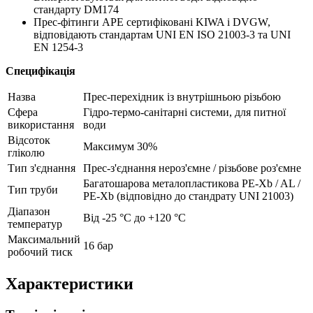
стандарту DM174
Прес-фітинги APE сертифіковані KIWA і DVGW,
відповідають стандартам UNI EN ISO 21003-3 та UNI
EN 1254-3
Специфікація
Назва
Прес-перехідник із внутрішньою різьбою
Сфера
Гідро-термо-санітарні системи, для питної
використання
води
Відсоток
Максимум 30%
гліколю
Тип з'єднання
Прес-з'єднання нероз'ємне / різьбове роз'ємне
Багатошарова металопластикова PE-Xb / AL /
Тип труби
PE-Xb (відповідно до стандрату UNI 21003)
Діапазон
Від -25 °С до +120 °С
температур
Максимальний
16 бар
робочий тиск
Характеристики