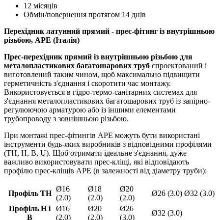
12 місяців
Обмін/повернення протягом 14 днів
Перехідник латунний прямий - прес-фітинг із внутрішньою
різьбою, APE (Італія)
Прес-перехідник прямий із внутрішньою різьбою для
металопластикових багатошарових труб
спроектований і
виготовлений таким чином, щоб максимально підвищити
герметичність з'єднання і скоротити час монтажу.
Використовується в гідро-термо-санітарних системах для
з'єднання металопластикових багатошарових труб із запірно-
регулюючою арматурою або із іншими елементами
трубопроводу з зовнішньою різьбою.
При монтажі прес-фітингів APE можуть бути використані
інструменти будь-яких виробників з відповідними профілями
(TH, H, B, U). Щоб отримати ідеальне з'єднання, дуже
важливо використовувати прес-кліщі, які відповідають
профілю прес-кліщів APE (в залежності від діаметру труби):
Ø16
Ø18
Ø20
Профіль TH
Ø26 (3.0)
Ø32 (3.0)
(2.0)
(2.0)
(2.0)
Профіль H і
Ø16
Ø20
Ø26
Ø32 (3.0)
B
(2.0)
(2.0)
(3.0)